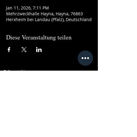
Jan 11, 2026, 7:11 PM
Mehrzweckhalle Hayna, Hayna, 76863
Herxheim bei Landau (Pfalz), Deutschland
Diese Veranstaltung teilen
© Copyright
Legal Notice Privacy Policy Disclaimer
Do Not Sell My Personal Information